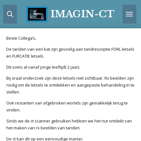
Ga
IMAGIN-CT
direct
naar
de
hoofdinhoud
Beste Collega’s,
De tanden van een kat zijn gevoelig aan tandresorptie FORL letsels
en FURCATIE letsels.
Dit soms al vanaf jonge leeftijd( 2 jaar).
Bij oraal onderzoek zijn deze letsels niet zichtbaar. Rx beelden zijn
nodig om de letsels te ontdekken en aangepaste behandeling in te
stellen.
Ook restanten van afgebroken wortels zijn gemakkelijk terug te
vinden.
Sinds we de ct scanner gebruiken hebben we het nut ontdekt van
het maken van rx beelden van tanden.
De ct kan dit op een eenvoudige manier.